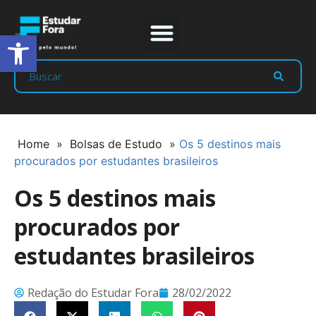
Abrir a barra de ferramentas
Prep Program
Líderes Estudar
Home
»
Bolsas de Estudo
»
Os 5 destinos mais
procurados por estudantes brasileiros
Os 5 destinos mais
procurados por
estudantes brasileiros
Redação do Estudar Fora
28/02/2022