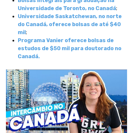
Bolsas integrais para graduação na
Universidade de Toronto, no Canadá
;
Universidade Saskatchewan, no norte
do Canadá, oferece bolsas de até $40
mil
;
Programa Vanier oferece bolsas de
estudos de $50 mil para doutorado no
Canadá.