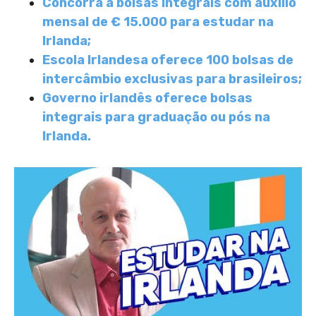
Concorra a bolsas integrais com auxílio
mensal de € 15.000 para estudar na
Irlanda;
Escola Irlandesa oferece 100 bolsas de
intercâmbio exclusivas para brasileiros;
Governo irlandês oferece bolsas
integrais para graduação ou pós na
Irlanda.