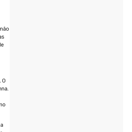
 não
as
de
. O
nna.
omo
ia