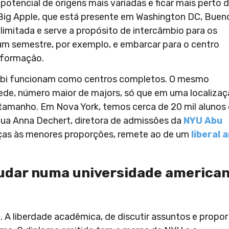
 potencial de origens mais variadas e ficar mais perto 
 Big Apple, que está presente em Washington DC, Buen
 limitada e serve a propósito de intercâmbio para os
 um semestre, por exemplo, e embarcar para o centro
a formação.
habi funcionam como centros completos. O mesmo
sede, número maior de majors, só que em uma localiza
o tamanho. Em Nova York, temos cerca de 20 mil alunos
tua Anna Dechert, diretora de admissões da
NYU Abu
aças às menores proporções, remete ao de um
liberal 
tudar numa universidade america
. A liberdade acadêmica, de discutir assuntos e propor