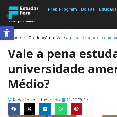
Prep Program
Bolsas
Educaçã
Abrir a barra de ferramentas
Home
»
Graduação
»
Vale a pena estudar em uma u
Vale a pena estu
universidade amer
Médio?
Redação do Estudar Fora
11/10/2017