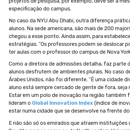
projetos de pesquisa, por exemplo, deve ser a me
especificação do campus.
No caso da NYU Abu Dhabi, outra diferença prátic
alunos. Na sede americana, são mais de 200 major
chegou a esse ponto. Ainda assim, para estabelece
estratégias. “Os professores podem se deslocar p
ter aulas com o professor do campus de Nova York”
Como a diretora de admissões detalha, faz parte d
alunos desfrutem de ambientes plurais. No caso d
Árabes Unidos, não foi diferente. “É uma cidade d
aluno está sempre cercado de gente de fora, seja 
Estar em um polo de inovação na região também f
lideram o
Global Innovation Index
(índice de inov
estar numa cidade que se desenvolve na frente dos
E não são só os emirados que atraem instituições d