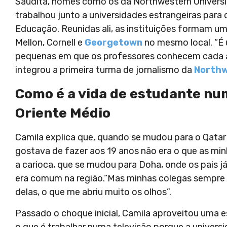
Saudita, nomes como os da Northwestern Universit
trabalhou junto a universidades estrangeiras para 
Educação. Reunidas ali, as instituições formam 
Mellon, Cornell e
Georgetown
no mesmo local. “É
pequenas em que os professores conhecem cada alu
integrou a primeira turma de jornalismo da
North
Como é a vida de estudante nu
Oriente Médio
Camila explica que, quando se mudou para o Qatar 
gostava de fazer aos 19 anos não era o que as mi
a carioca, que se mudou para Doha, onde os pais j
era comum na região.“Mas minhas colegas sempre fo
delas, o que me abriu muito os olhos”.
Passado o choque inicial, Camila aproveitou uma e
o que é trabalhar numa televisão porque a univers