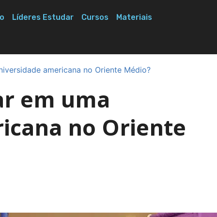
o
Líderes Estudar
Cursos
Materiais
niversidade americana no Oriente Médio?
dar em uma
icana no Oriente