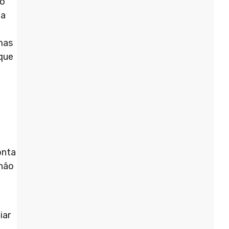
no
da
mas
 que
onta
 não
iar