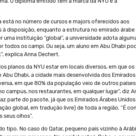
sma. O diploma emitido tem a marca da NYU e a
a está no número de cursos e majors oferecidos aos
s à disposição, enquanto a estrutura no emirado árabe
r uma instituição “global”, a universidade adota algum
or todos os campi. Ou seja, um aluno em Abu Dhabi po
, explica Anna Dechert.
os planos da NYU estar em locais diversos, em que os
e Abu Dhabi, a cidade mais desenvolvida dos Emirados
iversa, em que 80% da população veio de outros países
no campus, nos restaurantes, em qualquer lugar”, diz A
az parte do pacote, já que os Emirados Árabes Unidos
ação global, em tradução livre) de toda a região. “É c
 seus olhos”.
o tipo. No caso do Qatar, pequeno país vizinho à Aráb