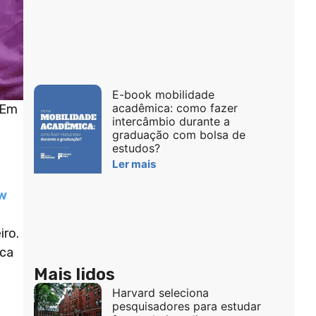
E-book mobilidade
acadêmica: como fazer
 Em
intercâmbio durante a
graduação com bolsa de
estudos?
Ler mais
w
iro.
ica
Mais lidos
Harvard seleciona
pesquisadores para estudar