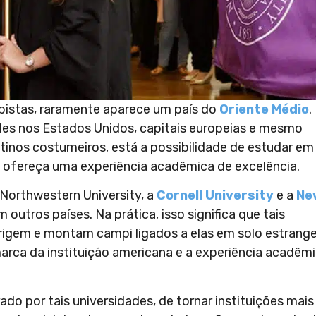
mbistas, raramente aparece um país do
Oriente Médio
.
oles nos Estados Unidos, capitais europeias e mesmo
stinos costumeiros, está a possibilidade de estudar em
 ofereça uma experiência acadêmica de excelência.
orthwestern University, a
Cornell University
e a
Ne
outros países. Na prática, isso significa que tais
rigem e montam campi ligados a elas em solo estrange
marca da instituição americana e a experiência acadêm
ado por tais universidades, de tornar instituições mais