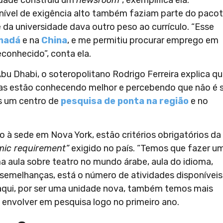
nível de exigência alto também faziam parte do pacot
da universidade dava outro peso ao currículo. “Esse
nadá
e na
China
, e me permitiu procurar emprego em
conhecido”, conta ela.
u Dhabi, o soteropolitano Rodrigo Ferreira explica q
oas estão conhecendo melhor e percebendo que não é 
s um centro de
pesquisa de ponta na região
e no
o à sede em Nova York, estão critérios obrigatórios da
amic requirement”
exigido no país. “Temos que fazer u
ma aula sobre teatro no mundo árabe, aula do idioma,
s semelhanças, está o número de atividades disponíveis,
e aqui, por ser uma unidade nova, também temos mais
e envolver em pesquisa logo no primeiro ano.