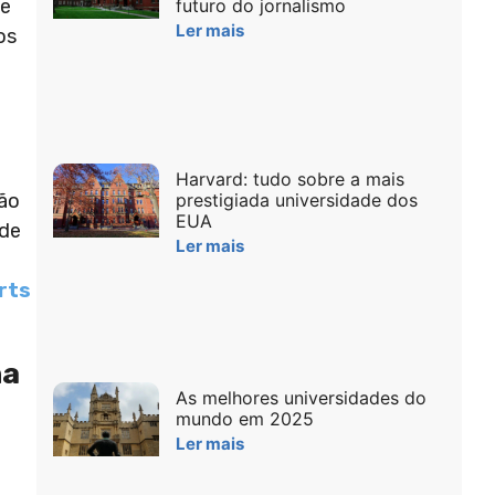
futuro do jornalismo
de
Ler mais
os
Harvard: tudo sobre a mais
prestigiada universidade dos
ção
EUA
 de
Ler mais
arts
na
As melhores universidades do
mundo em 2025
Ler mais