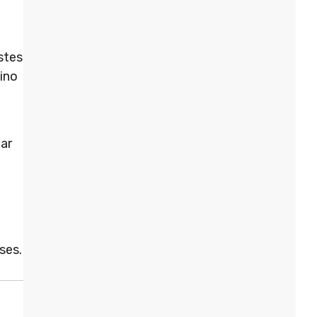
stes
sino
tar
ses.