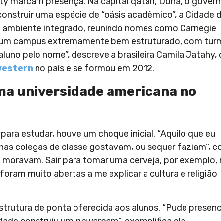
y marcam presença. Na capital qatari, Doha, o gover
construir uma espécie de “oásis acadêmico”, a Cidade 
um ambiente integrado, reunindo nomes como Carnegie
 um campus extremamente bem estruturado, com tur
no pelo nome”, descreve a brasileira Camila Jatahy,
western
no país e se formou em 2012.
ma universidade americana no
para estudar, houve um choque inicial. “Aquilo que eu
nhas colegas de classe gostavam, ou sequer faziam”, c
á moravam. Sair para tomar uma cerveja, por exemplo,
ram muito abertas a me explicar a cultura e religião
strutura de ponta oferecida aos alunos. “Pude presenc
idade construiu um
newsroom
”, exemplifica ela.