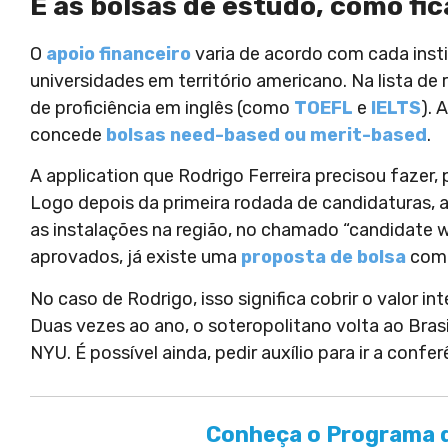
E as bolsas de estudo, como fi
O
apoio financeiro
varia de acordo com cada instit
universidades em território americano. Na lista de
de proficiência em inglês (como
TOEFL
e
IELTS
). 
concede
bolsas need-based ou merit-based
.
A application que Rodrigo Ferreira precisou fazer
Logo depois da primeira rodada de candidaturas, a
as instalações na região, no chamado “candidate w
aprovados, já existe uma
proposta de bolsa
com 
No caso de Rodrigo, isso significa cobrir o valor int
Duas vezes ao ano, o soteropolitano volta ao Brasi
NYU. É possível ainda, pedir auxílio para ir a conf
Conheça o Programa d