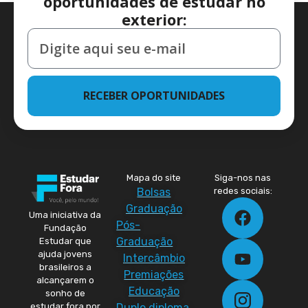
oportunidades de estudar no
exterior:
RECEBER OPORTUNIDADES
Mapa do site
Siga-nos nas
Bolsas
redes sociais:
Graduação
Uma iniciativa da
Pós-
Fundação
Graduação
Estudar que
ajuda jovens
Intercâmbio
brasileiros a
Premiações
alcançarem o
Educação
sonho de
Duplo diploma
estudar fora por