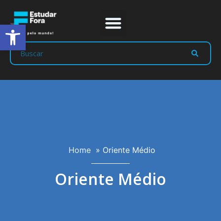
Abrir a barra de ferramentas
Prep Program
Líderes Estudar
Home
»
Oriente Médio
Oriente Médio