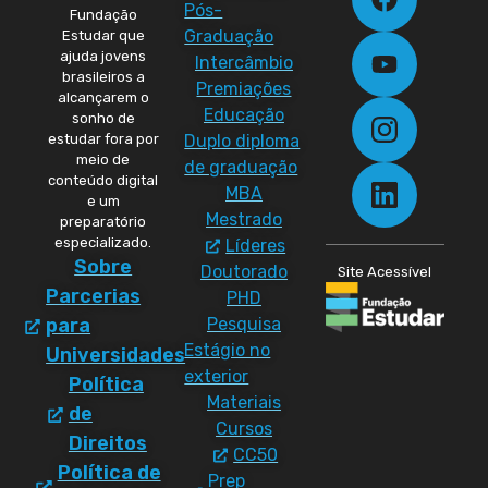
Pós-
Fundação
Graduação
Estudar que
ajuda jovens
Intercâmbio
brasileiros a
Premiações
alcançarem o
Educação
sonho de
Duplo diploma
estudar fora por
meio de
de graduação
conteúdo digital
MBA
e um
Mestrado
preparatório
especializado.
Líderes
Sobre
Doutorado
Site Acessível
Parcerias
PHD
Pesquisa
para
Estágio no
Universidades
exterior
Política
Materiais
de
Cursos
Direitos
CC50
Política de
Prep