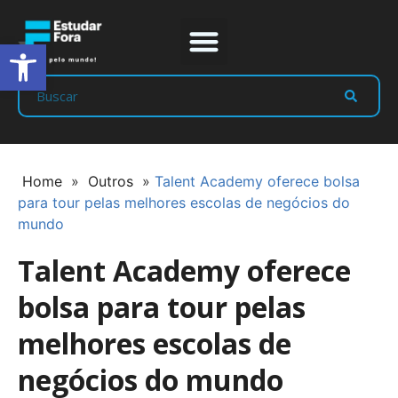
Abrir a barra de ferramentas
Prep Program
Líderes Estudar
Home
»
Outros
»
Talent Academy oferece bolsa
para tour pelas melhores escolas de negócios do
mundo
Talent Academy oferece
bolsa para tour pelas
melhores escolas de
negócios do mundo