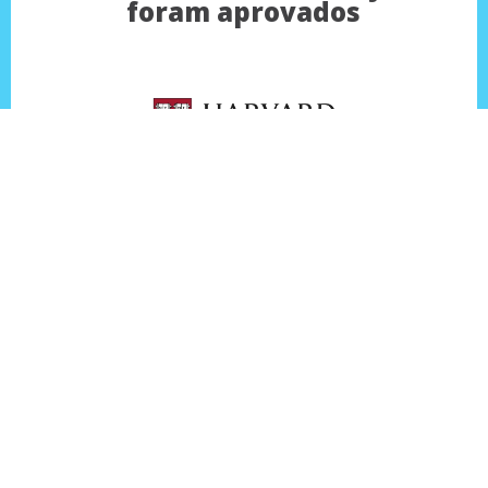
foram aprovados
Quem pode fazer o
Prep Pós Graduação?
Não possui um histórico
escolar da graduação
cheio de notas 9 e 10;