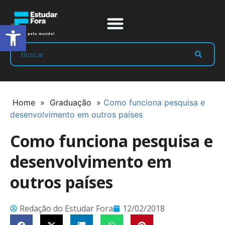
Abrir a barra de ferramentas
Prep Program
Líderes Estudar
Home
»
Graduação
»
Como funciona pesquisa e
desenvolvimento em outros países
Como funciona pesquisa e
desenvolvimento em
outros países
Redação do Estudar Fora
12/02/2018