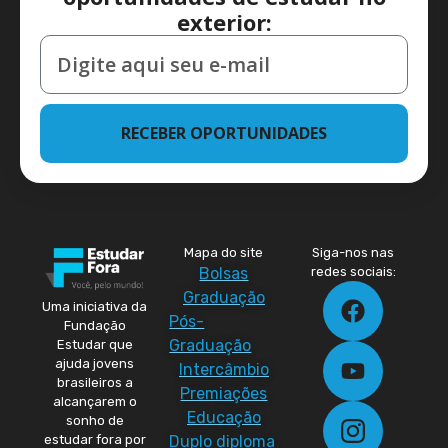
exterior:
RECEBER OPORTUNIDADES
Mapa do site
Siga-nos nas
Bolsas
redes sociais:
Graduação
Uma iniciativa da
Pós-
Fundação
Graduação
Estudar que
ajuda jovens
Intercâmbio
brasileiros a
Premiações
alcançarem o
Educação
sonho de
Duplo diploma
estudar fora por