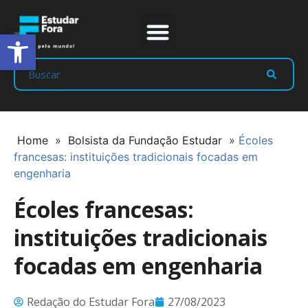
Abrir a barra de ferramentas
Prep Program
Líderes Estudar
Home
»
Bolsista da Fundação Estudar
»
Écoles
francesas: instituições tradicionais focadas em
engenharia
Écoles francesas:
instituições tradicionais
focadas em engenharia
Redação do Estudar Fora
27/08/2023