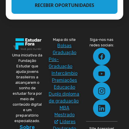
RECEBER OPORTUNIDADES
Mapa do site
Siga-nos nas
Bolsas
redes sociais:
Graduação
Uma iniciativa da
Pós-
Fundação
Graduação
Estudar que
ajuda jovens
Intercâmbio
brasileiros a
Premiações
alcançarem o
Educação
sonho de
Duplo diploma
estudar fora por
meio de
de graduação
conteúdo digital
MBA
e um
Mestrado
preparatório
especializado.
Líderes
Sobre
Doutorado
Site Acessível