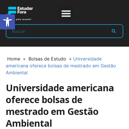
Abrir a barra de ferramentas
Prep Program
Líderes Estudar
Home
»
Bolsas de Estudo
»
Universidade
americana oferece bolsas de mestrado em Gestão
Ambiental
Universidade americana
oferece bolsas de
mestrado em Gestão
Ambiental