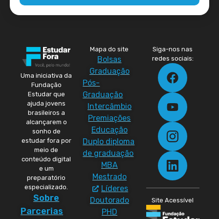
Mapa do site
Siga-nos nas
Bolsas
redes sociais:
Graduação
Uma iniciativa da
Pós-
Fundação
Graduação
Estudar que
ajuda jovens
Intercâmbio
brasileiros a
Premiações
alcançarem o
Educação
sonho de
Duplo diploma
estudar fora por
meio de
de graduação
conteúdo digital
MBA
e um
Mestrado
preparatório
especializado.
Líderes
Sobre
Doutorado
Site Acessível
Parcerias
PHD