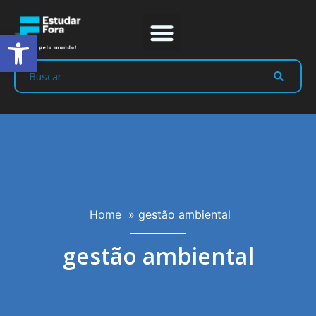
Abrir a barra de ferramentas
Prep Program
Líderes Estudar
Home
»
gestão ambiental
gestão ambiental