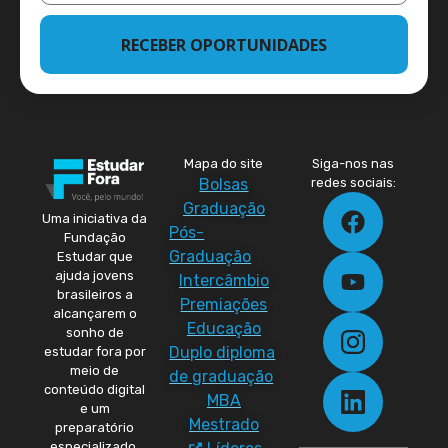
RECEBER OPORTUNIDADES
Mapa do site
Siga-nos nas
Bolsas
redes sociais:
Graduação
Uma iniciativa da
Pós-
Fundação
Graduação
Estudar que
ajuda jovens
Intercâmbio
brasileiros a
Premiações
alcançarem o
Educação
sonho de
Duplo diploma
estudar fora por
meio de
de graduação
conteúdo digital
MBA
e um
Mestrado
preparatório
especializado.