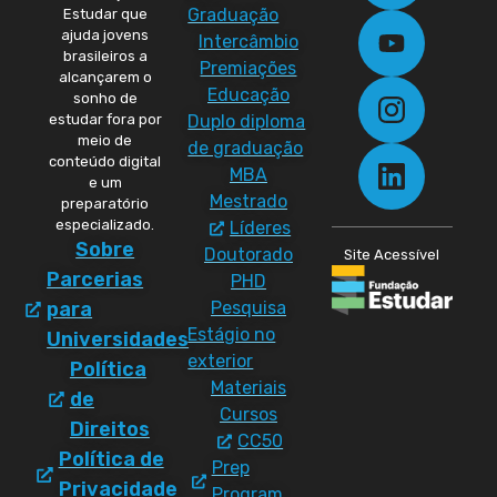
Graduação
Estudar que
ajuda jovens
Intercâmbio
brasileiros a
Premiações
alcançarem o
Educação
sonho de
Duplo diploma
estudar fora por
meio de
de graduação
conteúdo digital
MBA
e um
Mestrado
preparatório
especializado.
Líderes
Sobre
Doutorado
Site Acessível
Parcerias
PHD
Pesquisa
para
Estágio no
Universidades
exterior
Política
Materiais
de
Cursos
Direitos
CC50
Política de
Prep
Privacidade
Program