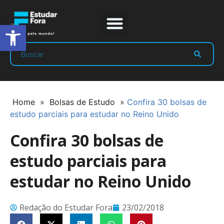
Abrir a barra de ferramentas
Prep Program
Líderes Estudar
Home
»
Bolsas de Estudo
»
Confira 30 bolsas de
estudo parciais para estudar no Reino Unido
Confira 30 bolsas de
estudo parciais para
estudar no Reino Unido
Redação do Estudar Fora
23/02/2018