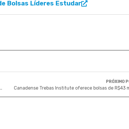
e Bolsas Líderes Estudar
PRÓXIMO 
a como mestrado na Alemanha impacta o trabalho no setor público