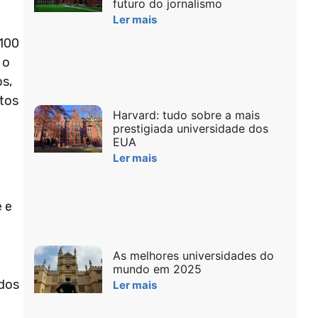
futuro do jornalismo
Ler mais
 100
 o
os,
etos
Harvard: tudo sobre a mais
prestigiada universidade dos
EUA
Ler mais
 e
As melhores universidades do
mundo em 2025
ados
Ler mais