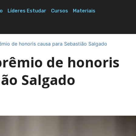
o
Líderes Estudar
Cursos
Materiais
mio de honoris causa para Sebastião Salgado
prêmio de honoris
ião Salgado