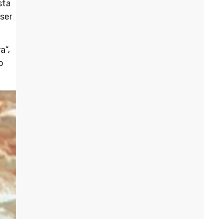
sta
ser
a”,
o