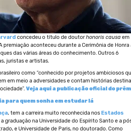
arvard
concedeu o título de doutor
honoris causa
em
. A premiação aconteceu durante a Cerimônia de Honra 
ques das várias áreas do conhecimento. Outros 6
 juristas e artistas.
brasileiro como “conhecido por projetos ambiciosos q
vem em meio a adversidades e contam histórias destin
sociedade”.
Veja aqui a publicação oficial do prêm
ia para quem sonha em estudar lá
nça
, tem a carreira muito reconhecida nos
Estados
u a graduação na Universidade do Espírito Santo e a pó
rado, e Universidade de Paris, no doutorado. Como