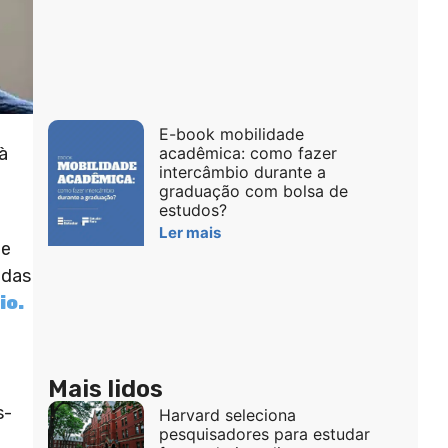
E-book mobilidade
à
acadêmica: como fazer
intercâmbio durante a
graduação com bolsa de
estudos?
Ler mais
ue
adas
io.
Mais lidos
s-
Harvard seleciona
pesquisadores para estudar