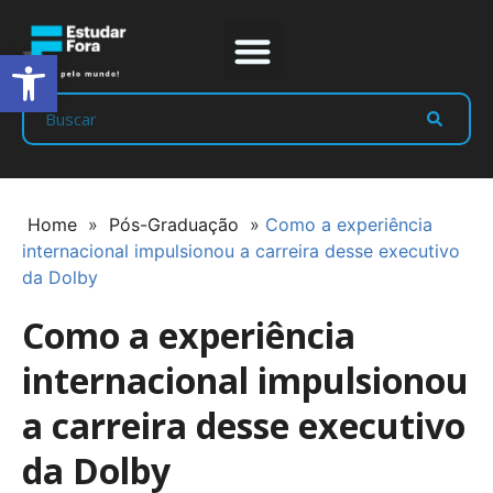
Abrir a barra de ferramentas
Prep Program
Líderes Estudar
Home
»
Pós-Graduação
»
Como a experiência
internacional impulsionou a carreira desse executivo
da Dolby
Como a experiência
internacional impulsionou
a carreira desse executivo
da Dolby