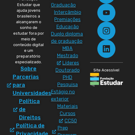
Graduação
Estudar que
ajuda jovens
Intercâmbio
brasileiros a
Premiações
alcançarem o
Educação
sonho de
Duplo diploma
estudar fora por
meio de
de graduação
conteúdo digital
MBA
e um
Mestrado
preparatório
especializado.
Líderes
Sobre
Doutorado
Site Acessível
Parcerias
PHD
Pesquisa
para
Estágio no
Universidades
exterior
Política
Materiais
de
Cursos
Direitos
CC50
Política de
Prep
Privacidade