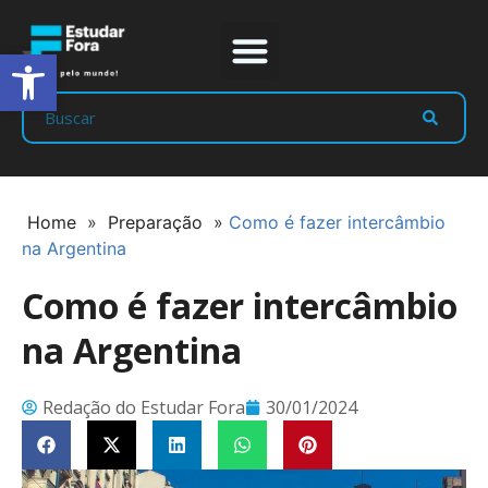
Abrir a barra de ferramentas
Prep Program
Líderes Estudar
Home
»
Preparação
»
Como é fazer intercâmbio
na Argentina
Como é fazer intercâmbio
na Argentina
Redação do Estudar Fora
30/01/2024