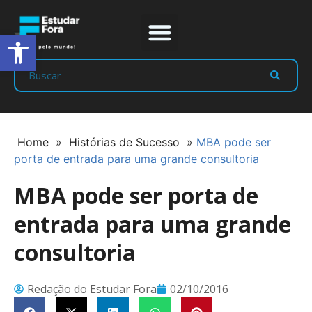
Abrir a barra de ferramentas
Prep Program
Líderes Estudar
Home
»
Histórias de Sucesso
»
MBA pode ser
porta de entrada para uma grande consultoria
MBA pode ser porta de
entrada para uma grande
consultoria
Redação do Estudar Fora
02/10/2016