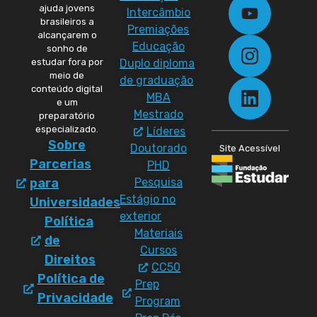
ajuda jovens
Intercâmbio
brasileiros a
Premiações
alcançarem o
Educação
sonho de
Duplo diploma
estudar fora por
meio de
de graduação
conteúdo digital
MBA
e um
Mestrado
preparatório
especializado.
Líderes
Sobre
Doutorado
Site Acessível
Parcerias
PHD
Pesquisa
para
Estágio no
Universidades
exterior
Política
Materiais
de
Cursos
Direitos
CC50
Política de
Prep
Privacidade
Program