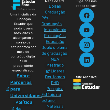
Mapa do site
Siga-nos nas
Bolsas
redes sociais:
Graduação
Uma iniciativa da
Pós-
Fundação
Graduação
Estudar que
ajuda jovens
Intercâmbio
brasileiros a
Premiações
alcançarem o
Educação
sonho de
Duplo diploma
estudar fora por
meio de
de graduação
conteúdo digital
MBA
e um
Mestrado
preparatório
especializado.
Líderes
Sobre
Doutorado
Site Acessível
Parcerias
PHD
Pesquisa
para
Estágio no
Universidades
exterior
Política
Materiais
de