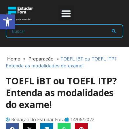
Abrir a barra de ferramentas
Prep Program
Líderes Estudar
Home
»
Preparação
»
TOEFL iBT ou TOEFL ITP?
Entenda as modalidades do exame!
TOEFL iBT ou TOEFL ITP?
Entenda as modalidades
do exame!
Redação do Estudar Fora
14/06/2022