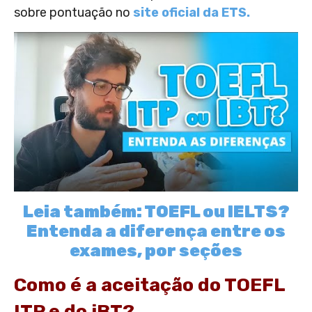
sobre pontuação no
site oficial da ETS.
Leia também: TOEFL ou IELTS?
Entenda a diferença entre os
exames, por seções
Como é a aceitação do TOEFL
ITP e do iBT?