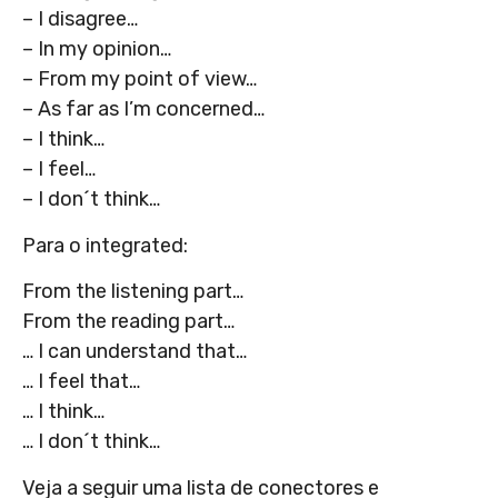
– I disagree…
– In my opinion…
– From my point of view…
– As far as I’m concerned…
– I think…
– I feel…
– I don´t think…
Para o integrated:
From the listening part…
From the reading part…
… I can understand that…
… I feel that…
… I think…
… I don´t think…
Veja a seguir uma lista de conectores e