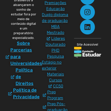
brasileiros a
Premiações
alcançarem o
Educação
sonho de
Duplo diploma
estudar fora por
meio de
de graduação
conteúdo digital
MBA
e um
Mestrado
preparatório
especializado.
Líderes
Sobre
Doutorado
Site Acessível
Parcerias
PHD
Pesquisa
para
Estágio no
Universidades
exterior
Política
Materiais
de
Cursos
Direitos
CC50
Política de
Prep
Privacidade
Program
Prep Pós-
graduação