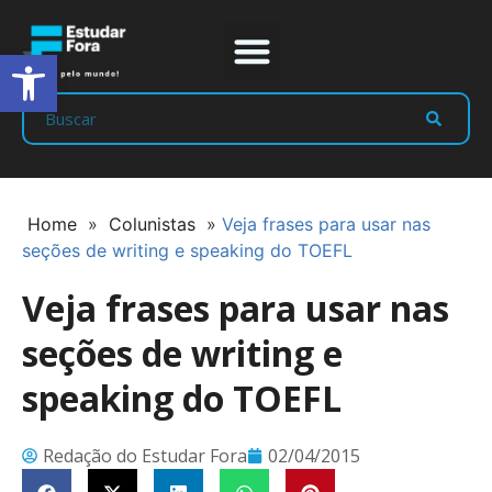
Abrir a barra de ferramentas
Prep Program
Líderes Estudar
Home
»
Colunistas
»
Veja frases para usar nas
seções de writing e speaking do TOEFL
Veja frases para usar nas
seções de writing e
speaking do TOEFL
Redação do Estudar Fora
02/04/2015