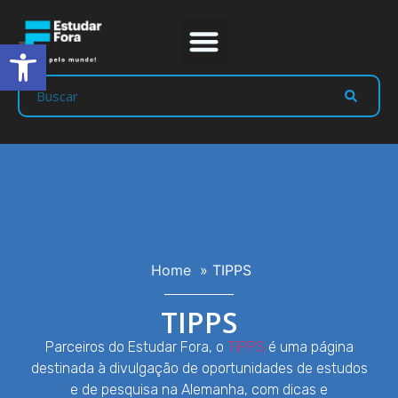
Abrir a barra de ferramentas
Prep Program
Líderes Estudar
Home
»
TIPPS
TIPPS
Parceiros do Estudar Fora, o
TIPPS
é uma página
destinada à divulgação de oportunidades de estudos
e de pesquisa na Alemanha, com dicas e