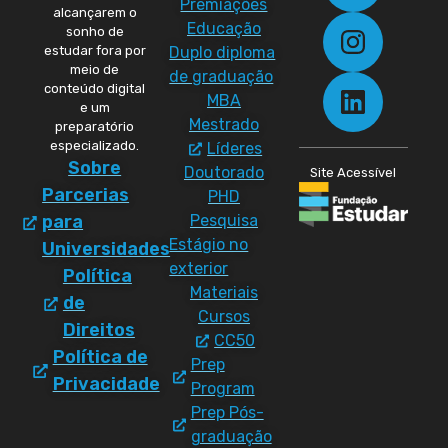
Premiações
alcançarem o
Educação
sonho de
Duplo diploma
estudar fora por
meio de
de graduação
conteúdo digital
MBA
e um
Mestrado
preparatório
especializado.
Líderes
Sobre
Doutorado
Site Acessível
Parcerias
PHD
Pesquisa
para
Estágio no
Universidades
exterior
Política
Materiais
de
Cursos
Direitos
CC50
Política de
Prep
Privacidade
Program
Prep Pós-
graduação