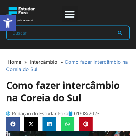
Abrir a barra de ferramentas
Prep Program
Líderes Estudar
Home
»
Intercâmbio
»
Como fazer intercâmbio na
Coreia do Sul
Como fazer intercâmbio
na Coreia do Sul
Redação do Estudar Fora
01/08/2023