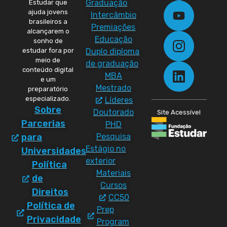
Graduação
Estudar que
ajuda jovens
Intercâmbio
brasileiros a
Premiações
alcançarem o
Educação
sonho de
Duplo diploma
estudar fora por
meio de
de graduação
conteúdo digital
MBA
e um
Mestrado
preparatório
especializado.
Líderes
Sobre
Doutorado
Site Acessível
Parcerias
PHD
Pesquisa
para
Estágio no
Universidades
exterior
Política
Materiais
de
Cursos
Direitos
CC50
Política de
Prep
Privacidade
Program