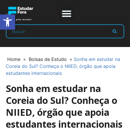
Abrir a barra de ferramentas
Prep Program
Líderes Estudar
Home
»
Bolsas de Estudo
»
Sonha em estudar na
Coreia do Sul? Conheça o NIIED, órgão que apoia
estudantes internacionais
Sonha em estudar na
Coreia do Sul? Conheça o
NIIED, órgão que apoia
estudantes internacionais