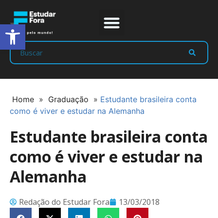
Abrir a barra de ferramentas
Prep Program
Líderes Estudar
Home
»
Graduação
»
Estudante brasileira conta
como é viver e estudar na Alemanha
Estudante brasileira conta
como é viver e estudar na
Alemanha
Redação do Estudar Fora
13/03/2018