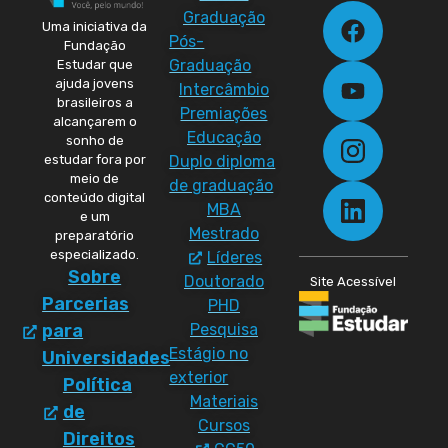
Graduação
Uma iniciativa da
Pós-
Fundação
Graduação
Estudar que
ajuda jovens
Intercâmbio
brasileiros a
Premiações
alcançarem o
Educação
sonho de
Duplo diploma
estudar fora por
meio de
de graduação
conteúdo digital
MBA
e um
Mestrado
preparatório
especializado.
Líderes
Sobre
Doutorado
Site Acessível
Parcerias
PHD
Pesquisa
para
Estágio no
Universidades
exterior
Política
Materiais
de
Cursos
Direitos