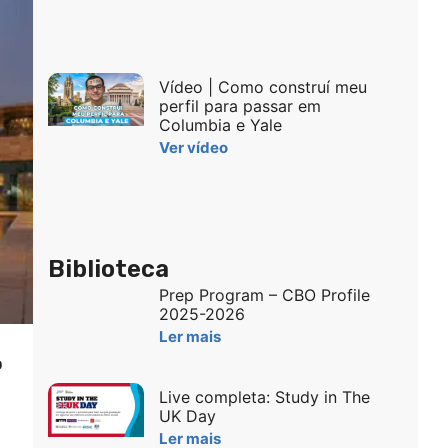
Vídeo | Como construí meu
perfil para passar em
Columbia e Yale
Ver vídeo
Biblioteca
Prep Program – CBO Profile
2025-2026
Ler mais
o
Live completa: Study in The
UK Day
Ler mais