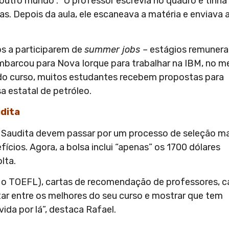
“outro mundo”. “O professor escrevia no quadro e tinha
sas. Depois da aula, ele escaneava a matéria e enviava 
nos a participarem de
summer jobs –
estágios remuner
mbarcou para Nova Iorque para trabalhar na IBM, no m
 do curso, muitos estudantes recebem propostas para
a estatal de petróleo.
udita
a Saudita devem passar por um processo de seleção ma
ícios. Agora, a bolsa inclui “apenas” os 1700 dólares
lta.
 o TOEFL), cartas de recomendação de professores, c
tar entre os melhores do seu curso e mostrar que tem
ida por lá”, destaca Rafael.