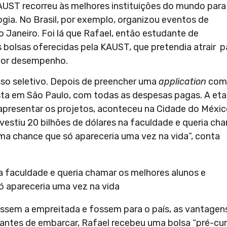
 KAUST recorreu às melhores instituições do mundo para
ogia. No Brasil, por exemplo, organizou eventos de
 Janeiro. Foi lá que Rafael, então estudante de
 bolsas oferecidas pela KAUST, que pretendia atrair p
hor desempenho.
sso seletivo. Depois de preencher uma
application
com
sta em São Paulo, com todas as despesas pagas. A et
e apresentar os projetos, aconteceu na Cidade do Méxic
nvestiu 20 bilhões de dólares na faculdade e queria ch
ma chance que só apareceria uma vez na vida”, conta
 na faculdade e queria chamar os melhores alunos e
 apareceria uma vez na vida
passem a empreitada e fossem para o país, as vantagen
ntes de embarcar, Rafael recebeu uma bolsa “pré-cur