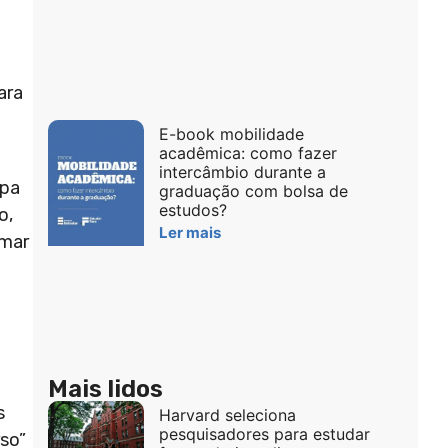
ara
E-book mobilidade
acadêmica: como fazer
intercâmbio durante a
apa
graduação com bolsa de
estudos?
o,
Ler mais
amar
Mais lidos
s
Harvard seleciona
pesquisadores para estudar
so”