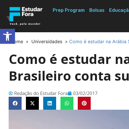
Prep Program
Bolsas
Educaçã
Abrir a barra de ferramentas
Home
»
Universidades
»
Como é estudar na Arábia S
Como é estudar na
Brasileiro conta s
Redação do Estudar Fora
03/02/2017