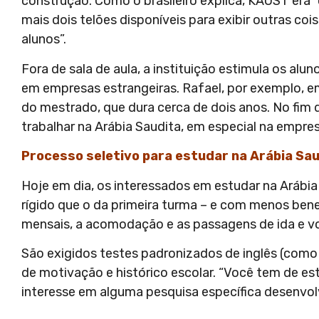
construção. Como o brasileiro explica, KAUST era 
mais dois telões disponíveis para exibir outras coi
alunos”.
Fora de sala de aula, a instituição estimula os alu
em empresas estrangeiras. Rafael, por exemplo, e
do mestrado, que dura cerca de dois anos. No fim
trabalhar na Arábia Saudita, em especial na empres
Processo seletivo para estudar na Arábia Sa
Hoje em dia, os interessados em estudar na Arábi
rígido que o da primeira turma – e com menos benef
mensais, a acomodação e as passagens de ida e vo
São exigidos testes padronizados de inglês (como
de motivação e histórico escolar. “Você tem de es
interesse em alguma pesquisa específica desenvolv