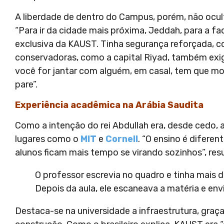
A liberdade de dentro do Campus, porém, não ocult
“Para ir da cidade mais próxima, Jeddah, para a f
exclusiva da KAUST. Tinha segurança reforçada, co
conservadoras, como a capital Riyad, também ex
você for jantar com alguém, em casal, tem que mos
pare”.
Experiência acadêmica na Arábia Saudita
Como a intenção do rei Abdullah era, desde cedo, 
lugares como o
MIT
e
Cornell
. “O ensino é difere
alunos ficam mais tempo se virando sozinhos”, res
O professor escrevia no quadro e tinha mais do
Depois da aula, ele escaneava a matéria e env
Destaca-se na universidade a infraestrutura, graça