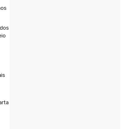
aos
ados
eio
is
arta