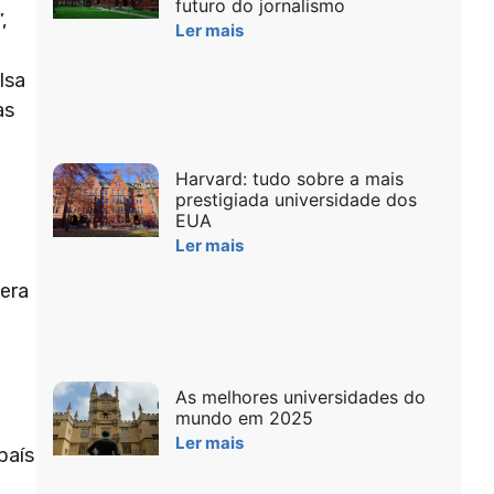
futuro do jornalismo
,
Ler mais
lsa
as
Harvard: tudo sobre a mais
prestigiada universidade dos
EUA
Ler mais
 era
As melhores universidades do
mundo em 2025
Ler mais
país