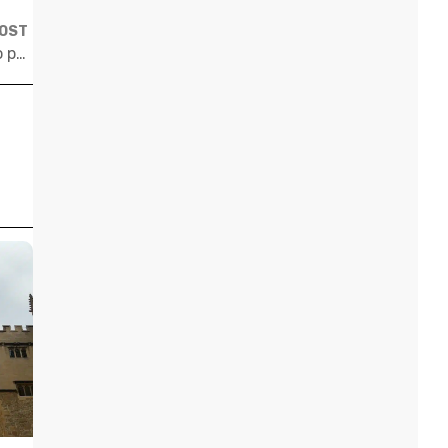
POST
Três perguntas para você descobrir se está preparado para o intercâmbio