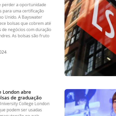
 perder a oportunidade
s para uma certificação
no Unido. A Bayswater
ece bolsas que cobrem até
os de negócios com duração
dres. As bolsas são fruto
024
ge London abre
olsas de graduação
University College London
, que podem ser usadas
e manutenção no país.