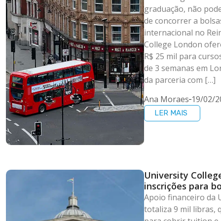
graduação, não pode
de concorrer a bolsa
internacional no Rei
College London ofer
R$ 25 mil para curs
de 3 semanas em Lon
da parceria com […]
Ana Moraes
19/02/2
LER MAIS
University Colle
inscrições para b
Apoio financeiro da 
totaliza 9 mil libras
para cobrir tuition 