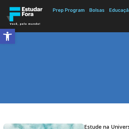
Prep Program
Bolsas
Educaçã
Abrir a barra de ferramentas
Estude na Univer