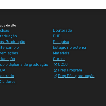
apa do site
olsas
Doutorado
raduação
PHD
ós-Graduação
Pesquisa
ntercâmbio
Estágio no exterior
remiações
Materiais
ducação
Cursos
uplo diploma de graduação
CC50
MBA
Prep Program
estrado
Prep Pós-graduação
Líderes