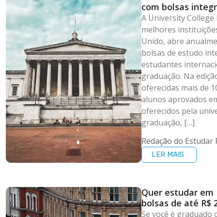
com bolsas integr
A University Colleg
melhores instituiçõe
Unido, abre anualmen
bolsas de estudo inte
estudantes internac
graduação. Na ediçã
oferecidas mais de 
alunos aprovados e
oferecidos pela univ
graduação, […]
Redação do Estudar 
LER MAIS
Quer estudar em 
bolsas de até R$ 
férias
Se você é graduado 