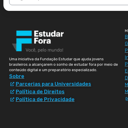
M
B
G
P
I
Uma iniciativa da Fundação Estudar que ajuda jovens
P
brasileiros a alcançarem o sonho de estudar fora por meio de
conteúdo digital e um preparatório especializado.
E
Sobre
D
Parcerias para Universidades
Política de Direitos
M
Política de Privacidade