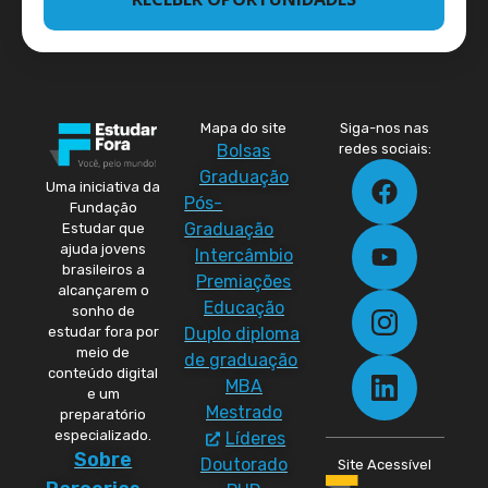
Mapa do site
Siga-nos nas
Bolsas
redes sociais:
Graduação
Uma iniciativa da
Pós-
Fundação
Graduação
Estudar que
ajuda jovens
Intercâmbio
brasileiros a
Premiações
alcançarem o
Educação
sonho de
Duplo diploma
estudar fora por
meio de
de graduação
conteúdo digital
MBA
e um
Mestrado
preparatório
especializado.
Líderes
Sobre
Doutorado
Site Acessível