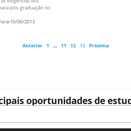
as exigências dos
 para pós-graduação no
Fora
10/06/2013
Anterior
1
…
11
12
13
Próxima
cipais oportunidades de estud