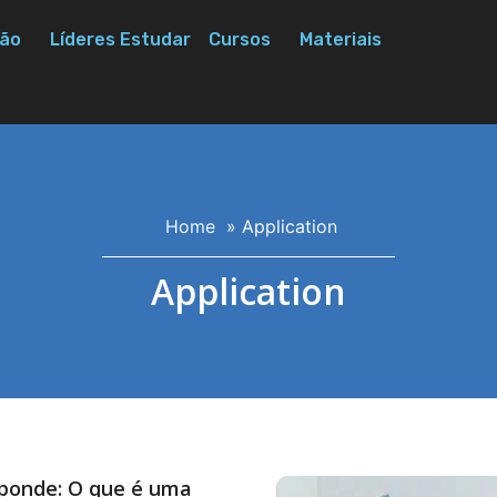
ão
Líderes Estudar
Cursos
Materiais
Home
»
Application
Application
sponde: O que é uma