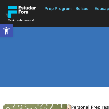
Prep Program
Bolsas
Educaç
Abrir a barra de ferramentas
Personal Prep re