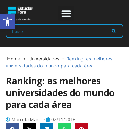
Abrir a barra de ferramentas
Prep Program
Líderes Estudar
Home
»
Universidades
»
Ranking: as melhores
universidades do mundo para cada área
Ranking: as melhores
universidades do mundo
para cada área
Marcela Marcos
02/11/2018