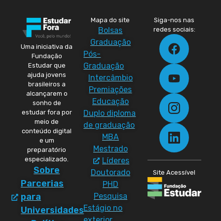
Mapa do site
Siga-nos nas
Bolsas
redes sociais:
Graduação
Uma iniciativa da
Pós-
Fundação
Graduação
Estudar que
ajuda jovens
Intercâmbio
brasileiros a
Premiações
alcançarem o
Educação
sonho de
Duplo diploma
estudar fora por
meio de
de graduação
conteúdo digital
MBA
e um
Mestrado
preparatório
especializado.
Líderes
Sobre
Doutorado
Site Acessível
Parcerias
PHD
Pesquisa
para
Estágio no
Universidades
exterior