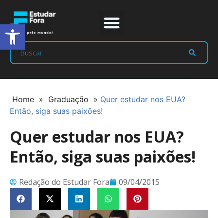
Abrir a barra de ferramentas
Prep Program
Líderes Estudar
Home
»
Graduação
»
Quer estudar nos EUA?
Então, siga suas paixões!
Quer estudar nos EUA?
Então, siga suas paixões!
Redação do Estudar Fora
09/04/2015