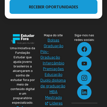
RECEBER OPORTUNIDADES
Mapa do site
Siga-nos nas
Bolsas
redes sociais:
Graduação
Uma iniciativa da
Pós-
Fundação
Graduação
Estudar que
ajuda jovens
Intercâmbio
brasileiros a
Premiações
alcançarem o
Educação
sonho de
Duplo diploma
estudar fora por
meio de
de graduação
conteúdo digital
MBA
e um
Mestrado
preparatório
especializado.
Líderes