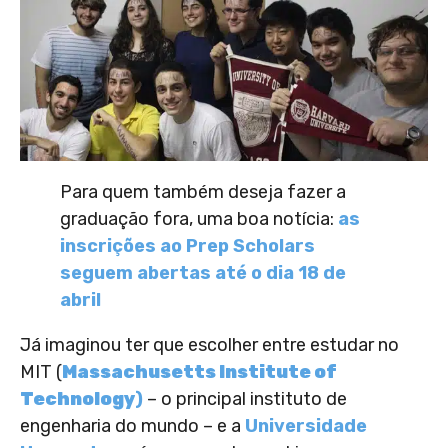
Para quem também deseja fazer a
graduação fora, uma boa notícia:
as
inscrições ao Prep Scholars
seguem abertas até o dia 18 de
abril
Já imaginou ter que escolher entre estudar no
MIT (
Massachusetts Institute of
Technology
)
– o principal instituto de
engenharia do mundo – e a
Universidade