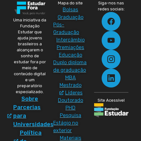
Mapa do site
Siga-nos nas
Bolsas
redes sociais:
Graduação
Uma iniciativa da
Pós-
Fundação
Graduação
Estudar que
ajuda jovens
Intercâmbio
brasileiros a
Premiações
alcançarem o
Educação
sonho de
Duplo diploma
estudar fora por
meio de
de graduação
conteúdo digital
MBA
e um
Mestrado
preparatório
especializado.
Líderes
Sobre
Doutorado
Site Acessível
Parcerias
PHD
Pesquisa
para
Estágio no
Universidades
exterior
Política
Materiais