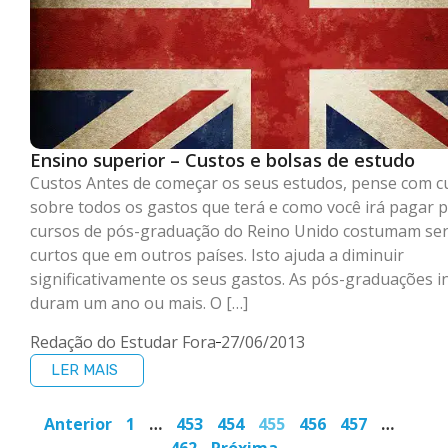
Ensino superior – Custos e bolsas de estudo
Custos Antes de começar os seus estudos, pense com c
sobre todos os gastos que terá e como você irá pagar p
cursos de pós-graduação do Reino Unido costumam ser
curtos que em outros países. Isto ajuda a diminuir
significativamente os seus gastos. As pós-graduações i
duram um ano ou mais. O […]
Redação do Estudar Fora
27/06/2013
LER MAIS
Anterior
1
…
453
454
455
456
457
…
462
Próxima