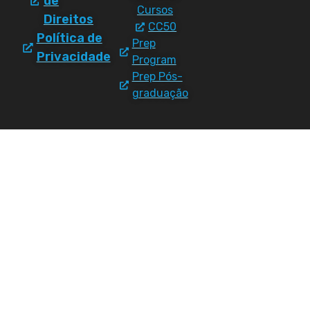
de
Cursos
Direitos
CC50
Política de
Prep
Privacidade
Program
Prep Pós-
graduação