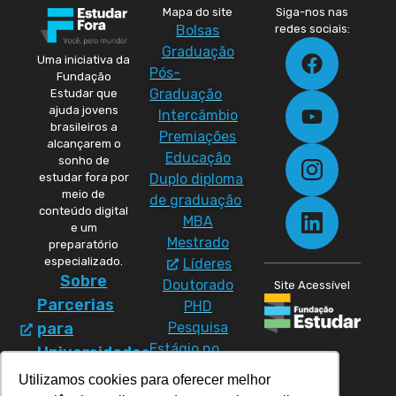
Mapa do site
Siga-nos nas
Bolsas
redes sociais:
Graduação
Uma iniciativa da
Pós-
Fundação
Graduação
Estudar que
ajuda jovens
Intercâmbio
brasileiros a
Premiações
alcançarem o
Educação
sonho de
Duplo diploma
estudar fora por
meio de
de graduação
conteúdo digital
MBA
e um
Mestrado
preparatório
especializado.
Líderes
Sobre
Doutorado
Site Acessível
Parcerias
PHD
Pesquisa
para
Estágio no
Universidades
exterior
Política
Utilizamos cookies para oferecer melhor
Materiais