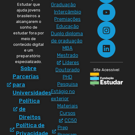
Graduação
Estudar que
ajuda jovens
Intercâmbio
brasileiros a
Premiações
alcançarem o
Educação
sonho de
Duplo diploma
estudar fora por
meio de
de graduação
conteúdo digital
MBA
e um
Mestrado
preparatório
especializado.
Líderes
Sobre
Doutorado
Site Acessível
Parcerias
PHD
Pesquisa
para
Estágio no
Universidades
exterior
Política
Materiais
de
Cursos
Direitos
CC50
Política de
Prep
Privacidade
Program