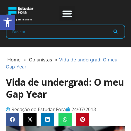
Abrir a barra de ferramentas
Prep Program
Líderes Estudar
Home
»
Colunistas
»
Vida de undergrad: O meu
Gap Year
Vida de undergrad: O meu
Gap Year
Redação do Estudar Fora
24/07/2013