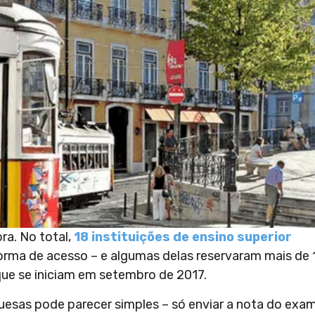
ra. No total,
18 instituições de ensino superior
rma de acesso – e algumas delas reservaram mais de 
que se iniciam em setembro de 2017.
uesas pode parecer simples – só enviar a nota do exam