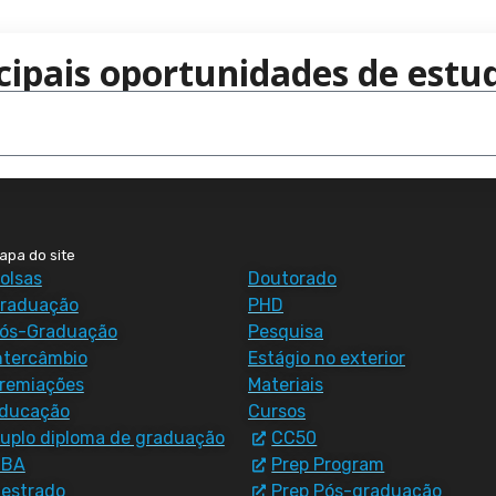
cipais oportunidades de estud
apa do site
olsas
Doutorado
raduação
PHD
ós-Graduação
Pesquisa
ntercâmbio
Estágio no exterior
remiações
Materiais
ducação
Cursos
uplo diploma de graduação
CC50
MBA
Prep Program
estrado
Prep Pós-graduação