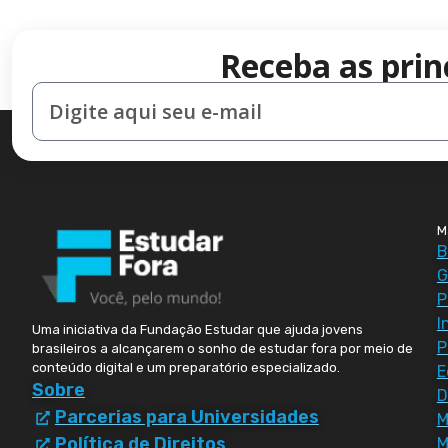
Receba as prin
M
B
G
P
I
Uma iniciativa da Fundação Estudar que ajuda jovens
P
brasileiros a alcançarem o sonho de estudar fora por meio de
conteúdo digital e um preparatório especializado.
E
Sobre
D
Parcerias para Universidades
Política de Direitos
M