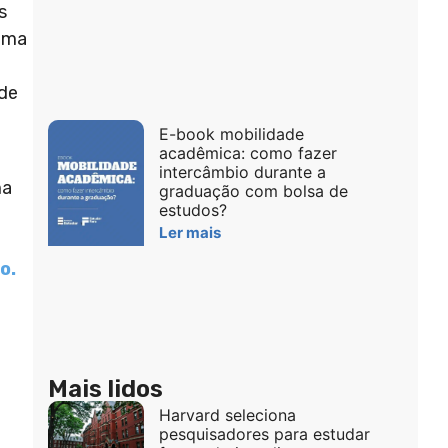
s
 uma
 de
E-book mobilidade
acadêmica: como fazer
intercâmbio durante a
ma
graduação com bolsa de
estudos?
Ler mais
o.
Mais lidos
Harvard seleciona
pesquisadores para estudar