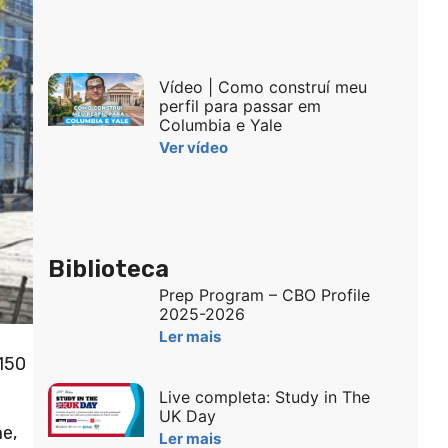
Vídeo | Como construí meu
perfil para passar em
Columbia e Yale
Ver vídeo
Biblioteca
Prep Program – CBO Profile
2025-2026
Ler mais
150
Live completa: Study in The
UK Day
e,
Ler mais