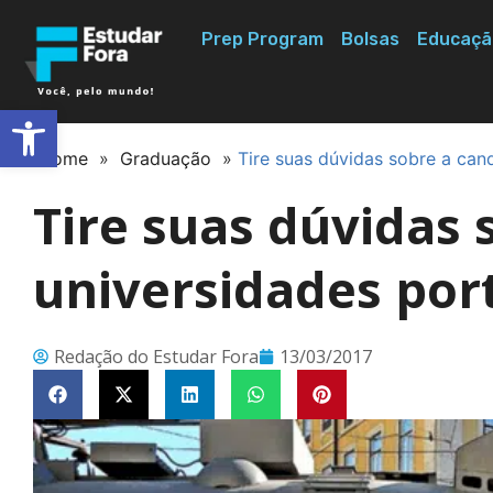
Prep Program
Bolsas
Educaçã
Abrir a barra de ferramentas
Home
»
Graduação
»
Tire suas dúvidas sobre a can
Tire suas dúvidas 
universidades por
Redação do Estudar Fora
13/03/2017