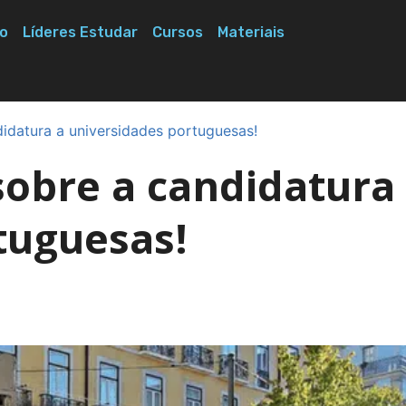
o
Líderes Estudar
Cursos
Materiais
didatura a universidades portuguesas!
sobre a candidatura
tuguesas!