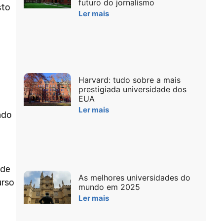
futuro do jornalismo
sto
Ler mais
Harvard: tudo sobre a mais
prestigiada universidade dos
EUA
Ler mais
ado
 de
As melhores universidades do
urso
mundo em 2025
Ler mais