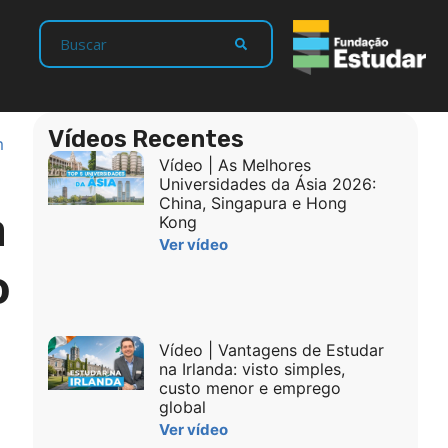
Vídeos Recentes
m
Vídeo | As Melhores
Universidades da Ásia 2026:
China, Singapura e Hong
a
Kong
Ver vídeo
o
Vídeo | Vantagens de Estudar
na Irlanda: visto simples,
custo menor e emprego
global
Ver vídeo