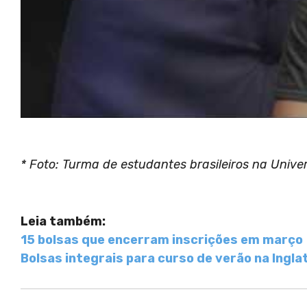
* Foto: Turma de estudantes brasileiros na Unive
Leia também:
15 bolsas que encerram inscrições em março
Bolsas integrais para curso de verão na Ingla