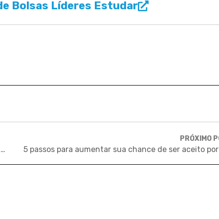
e Bolsas Líderes Estudar
PRÓXIMO 
Tire suas dúvidas sobre a candidatura a universidades portuguesas!