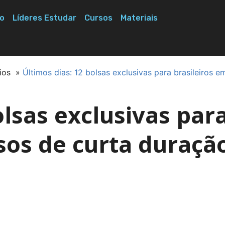
o
Líderes Estudar
Cursos
Materiais
ios
»
Últimos dias: 12 bolsas exclusivas para brasileiros e
olsas exclusivas par
sos de curta duraçã