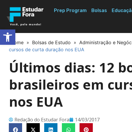
Prep Program
Bolsas
Educaçã
Abrir a barra de ferramentas
Home
»
Bolsas de Estudo
»
Administração e Negóc
cursos de curta duração nos EUA
Últimos dias: 12 b
brasileiros em cur
nos EUA
Redação do Estudar Fora
14/03/2017