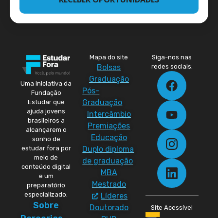
Mapa do site
Siga-nos nas
Bolsas
redes sociais:
Graduação
Uma iniciativa da
Pós-
Fundação
Graduação
Estudar que
ajuda jovens
Intercâmbio
brasileiros a
Premiações
alcançarem o
Educação
sonho de
Duplo diploma
estudar fora por
meio de
de graduação
conteúdo digital
MBA
e um
Mestrado
preparatório
especializado.
Líderes
Sobre
Doutorado
Site Acessível