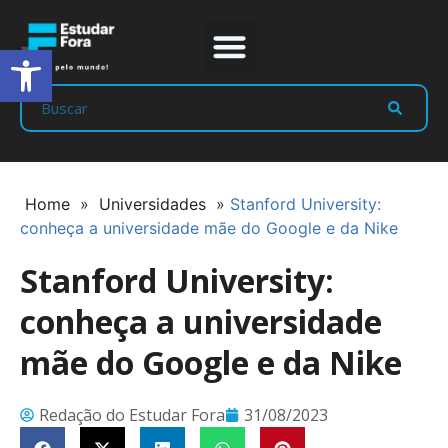
Abrir a barra de ferramentas
Prep Program
Líderes Estudar
Home
»
Universidades
»
Stanford University:
conheça a universidade mãe do Google e da Nike
Stanford University:
conheça a universidade
mãe do Google e da Nike
Redação do Estudar Fora
31/08/2023