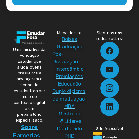
Mapa do site
Siga-nos nas
Bolsas
redes sociais:
Graduação
Uma iniciativa da
Pós-
Fundação
Graduação
Estudar que
ajuda jovens
Intercâmbio
brasileiros a
Premiações
alcançarem o
Educação
sonho de
Duplo diploma
estudar fora por
meio de
de graduação
conteúdo digital
MBA
e um
Mestrado
preparatório
especializado.
Líderes
Sobre
Doutorado
Site Acessível
Parcerias
PHD