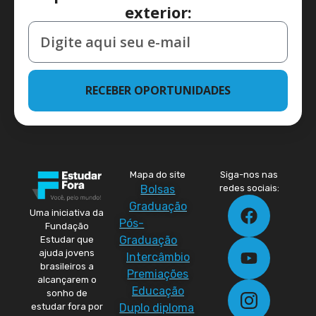
exterior:
RECEBER OPORTUNIDADES
Mapa do site
Siga-nos nas
Bolsas
redes sociais:
Graduação
Uma iniciativa da
Pós-
Fundação
Graduação
Estudar que
ajuda jovens
Intercâmbio
brasileiros a
Premiações
alcançarem o
Educação
sonho de
Duplo diploma
estudar fora por