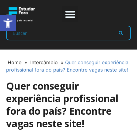
Abrir a barra de ferramentas
Prep Program
Líderes Estudar
Home
»
Intercâmbio
»
Quer conseguir experiência
profissional fora do país? Encontre vagas neste site!
Quer conseguir
experiência profissional
fora do país? Encontre
vagas neste site!