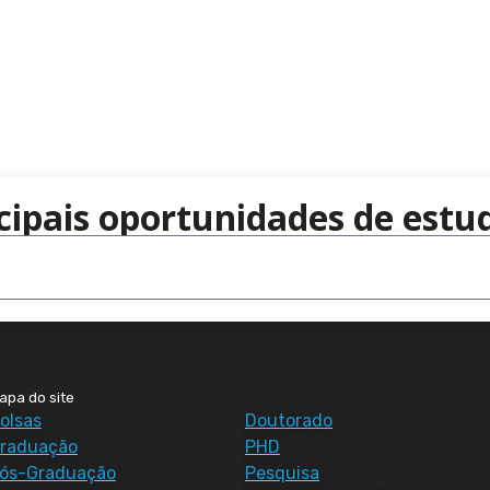
cipais oportunidades de estud
apa do site
olsas
Doutorado
raduação
PHD
ós-Graduação
Pesquisa