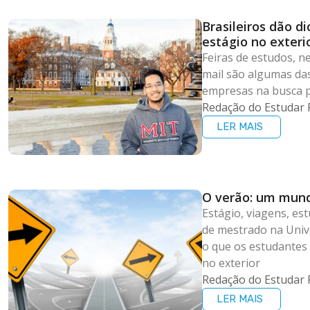
Brasileiros dão d
estágio no exteri
Feiras de estudos, n
mail são algumas da
empresas na busca po
Redação do Estudar 
LER MAIS
O verão: um mund
Estágio, viagens, est
de mestrado na Univ
o que os estudantes 
no exterior
Redação do Estudar 
LER MAIS