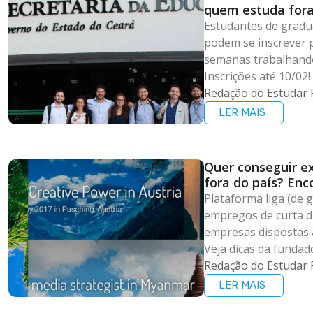
quem estuda for
Estudantes de gradua
podem se inscrever p
semanas trabalhando
Inscrições até 10/02!
Redação do Estudar 
LER MAIS
Quer conseguir ex
fora do país? Enc
Plataforma liga (de 
empregos de curta d
empresas dispostas 
Veja dicas da fundad
Redação do Estudar 
LER MAIS