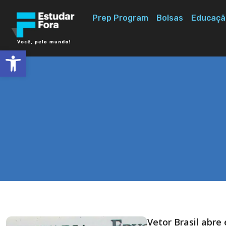
Prep Program
Bolsas
Educaçã
Abrir a barra de ferramentas
Vetor Brasil abre