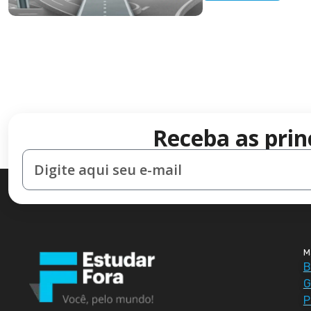
Receba as prin
M
B
G
P