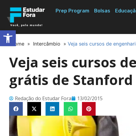
Prep Program
Bolsas
Educaçã
Abrir a barra de ferramentas
Home
»
Intercâmbio
»
Veja seis cursos de engenhari
Veja seis cursos d
grátis de Stanford
Redação do Estudar Fora
13/02/2015