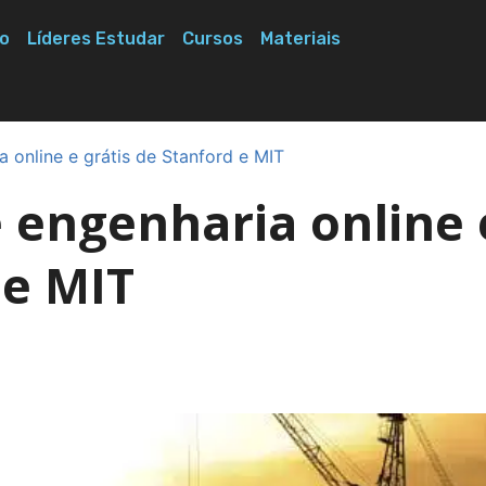
o
Líderes Estudar
Cursos
Materiais
a online e grátis de Stanford e MIT
e engenharia online 
 e MIT