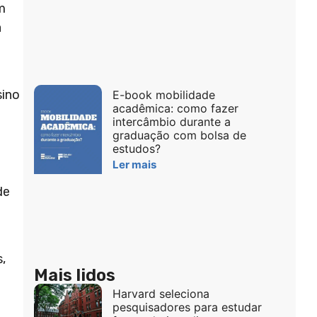
m
a
sino
E-book mobilidade
acadêmica: como fazer
intercâmbio durante a
graduação com bolsa de
estudos?
Ler mais
de
,
Mais lidos
Harvard seleciona
pesquisadores para estudar