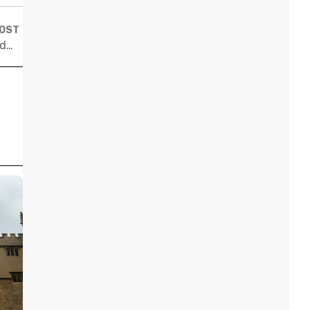
POST
Estudar fora: nunca um atraso, sempre uma oportunidade!