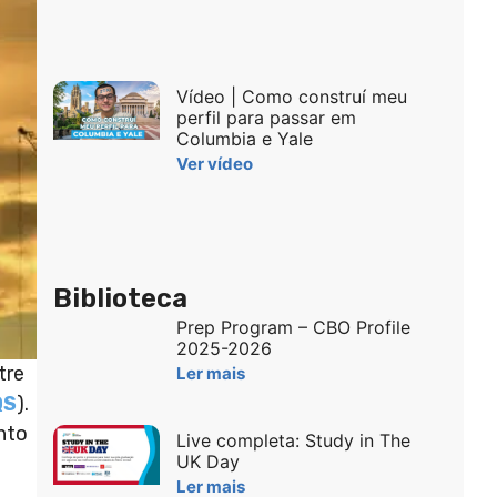
Vídeo | Como construí meu
perfil para passar em
Columbia e Yale
Ver vídeo
Biblioteca
Prep Program – CBO Profile
2025-2026
tre
Ler mais
QS
).
nto
Live completa: Study in The
UK Day
Ler mais