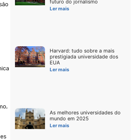
futuro do jornalismo
isão
Ler mais
Harvard: tudo sobre a mais
prestigiada universidade dos
EUA
mica
Ler mais
mo,
As melhores universidades do
mundo em 2025
Ler mais
ões