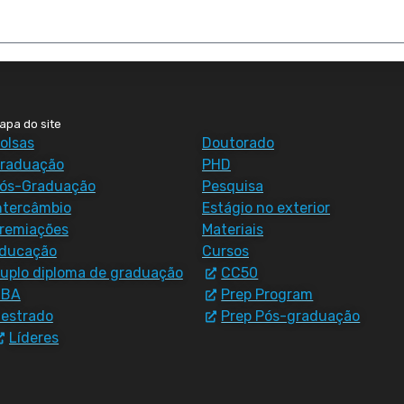
apa do site
olsas
Doutorado
raduação
PHD
ós-Graduação
Pesquisa
ntercâmbio
Estágio no exterior
remiações
Materiais
ducação
Cursos
uplo diploma de graduação
CC50
MBA
Prep Program
estrado
Prep Pós-graduação
Líderes