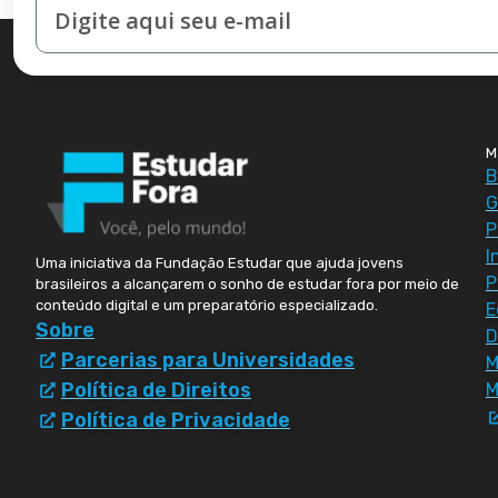
M
B
G
P
I
Uma iniciativa da Fundação Estudar que ajuda jovens
P
brasileiros a alcançarem o sonho de estudar fora por meio de
conteúdo digital e um preparatório especializado.
E
Sobre
D
Parcerias para Universidades
Política de Direitos
M
Política de Privacidade