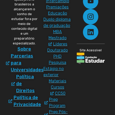
Intercâmbio
brasileiros a
Premiações
alcançarem o
Educação
sonho de
Duplo diploma
estudar fora por
meio de
de graduação
conteúdo digital
MBA
e um
Mestrado
preparatório
especializado.
Líderes
Sobre
Doutorado
Site Acessível
Parcerias
PHD
Pesquisa
para
Estágio no
Universidades
exterior
Política
Materiais
de
Cursos
Direitos
CC50
Política de
Prep
Privacidade
Program
Prep Pós-