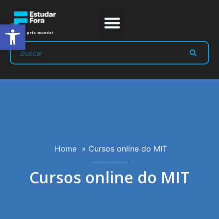
Abrir a barra de ferramentas
Prep Program
Líderes Estudar
Home
»
Cursos online do MIT
Cursos online do MIT