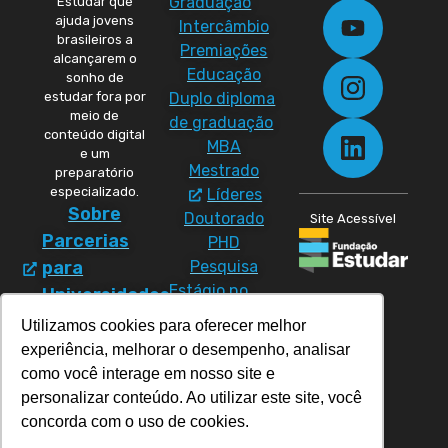
Graduação
Estudar que
ajuda jovens
Intercâmbio
brasileiros a
Premiações
alcançarem o
Educação
sonho de
Duplo diploma
estudar fora por
meio de
de graduação
conteúdo digital
MBA
e um
Mestrado
preparatório
especializado.
Líderes
Sobre
Doutorado
Site Acessível
Parcerias
PHD
Pesquisa
para
Estágio no
Universidades
exterior
Política
Utilizamos cookies para oferecer melhor
Materiais
de
experiência, melhorar o desempenho, analisar
Cursos
Direitos
como você interage em nosso site e
CC50
personalizar conteúdo. Ao utilizar este site, você
Política de
Prep
concorda com o uso de cookies.
Privacidade
Program