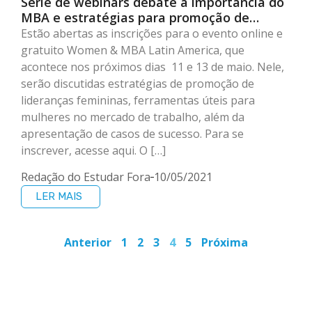
Série de webinars debate a importância do
MBA e estratégias para promoção de
mulheres em cargos de liderança
Estão abertas as inscrições para o evento online e
gratuito Women & MBA Latin America, que
acontece nos próximos dias 11 e 13 de maio. Nele,
serão discutidas estratégias de promoção de
lideranças femininas, ferramentas úteis para
mulheres no mercado de trabalho, além da
apresentação de casos de sucesso. Para se
inscrever, acesse aqui. O […]
Redação do Estudar Fora
10/05/2021
LER MAIS
Anterior
1
2
3
4
5
Próxima