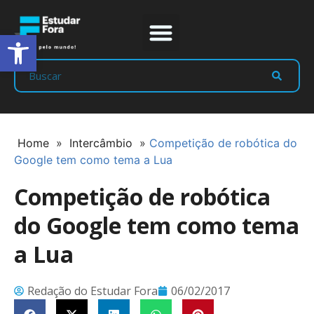
Abrir a barra de ferramentas
Prep Program
Líderes Estudar
Home
»
Intercâmbio
»
Competição de robótica do
Google tem como tema a Lua
Competição de robótica
do Google tem como tema
a Lua
Redação do Estudar Fora
06/02/2017