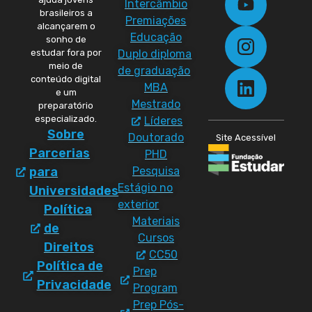
Intercâmbio
brasileiros a
Premiações
alcançarem o
Educação
sonho de
Duplo diploma
estudar fora por
meio de
de graduação
conteúdo digital
MBA
e um
Mestrado
preparatório
especializado.
Líderes
Sobre
Doutorado
Site Acessível
Parcerias
PHD
Pesquisa
para
Estágio no
Universidades
exterior
Política
Materiais
de
Cursos
Direitos
CC50
Política de
Prep
Privacidade
Program
Prep Pós-