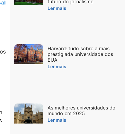
futuro do jornalismo
sal
Ler mais
Harvard: tudo sobre a mais
tos
prestigiada universidade dos
EUA
Ler mais
As melhores universidades do
m
mundo em 2025
Ler mais
s