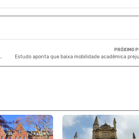
PRÓXIMO 
ferece bolsas para brasileiros e estágios remunerados na França