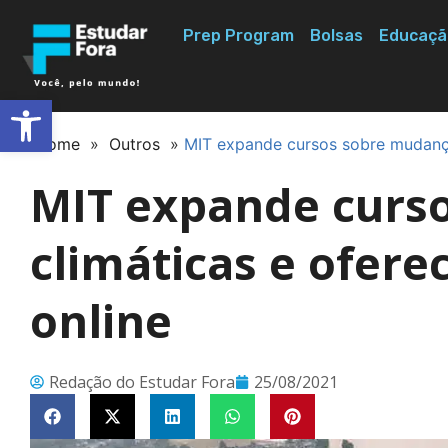
Prep Program
Bolsas
Educaçã
Abrir a barra de ferramentas
Home
»
Outros
»
MIT expande cursos sobre mudanças
MIT expande curs
climáticas e ofere
online
Redação do Estudar Fora
25/08/2021