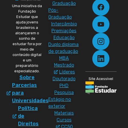
Graduação
Uma iniciativa da
Pós-
Fundação
Graduação
Estudar que
ajuda jovens
Intercâmbio
brasileiros a
Premiações
alcançarem o
Educação
sonho de
Duplo diploma
estudar fora por
meio de
de graduação
conteúdo digital
MBA
e um
Mestrado
preparatório
especializado.
Líderes
Sobre
Doutorado
Site Acessível
Parcerias
PHD
Pesquisa
para
Estágio no
Universidades
exterior
Política
Materiais
de
Cursos
Direitos
CC50