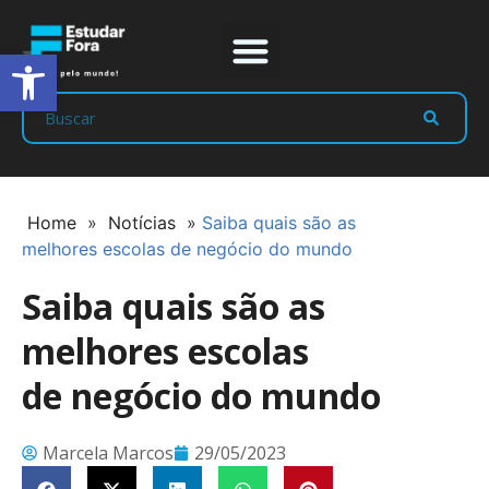
Abrir a barra de ferramentas
Prep Program
Líderes Estudar
Home
»
Notícias
»
Saiba quais são as
melhores escolas de negócio do mundo
Saiba quais são as
melhores escolas
de negócio do mundo
Marcela Marcos
29/05/2023