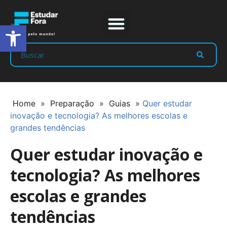
Abrir a barra de ferramentas
Prep Program
Líderes Estudar
Home
»
Preparação
»
Guias
»
Quer estudar
inovação e tecnologia? As melhores escolas e
grandes tendências
Quer estudar inovação e
tecnologia? As melhores
escolas e grandes
tendências