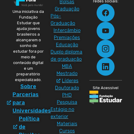
Bolsas
redes sociais:
Graduação
Uma iniciativa da
Pós-
Fundação
Graduação
Estudar que
ajuda jovens
Intercâmbio
brasileiros a
Premiações
alcançarem o
Educação
sonho de
Duplo diploma
estudar fora por
meio de
de graduação
conteúdo digital
MBA
e um
Mestrado
preparatório
especializado.
Líderes
Sobre
Doutorado
Site Acessível
Parcerias
PHD
Pesquisa
para
Estágio no
Universidades
exterior
Política
Materiais
de
Cursos