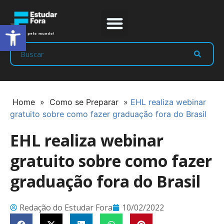
Abrir a barra de ferramentas
Prep Program
Líderes Estudar
Home
»
Como se Preparar
»
EHL realiza webinar
gratuito sobre como fazer graduação fora do Brasil
EHL realiza webinar
gratuito sobre como fazer
graduação fora do Brasil
Redação do Estudar Fora
10/02/2022