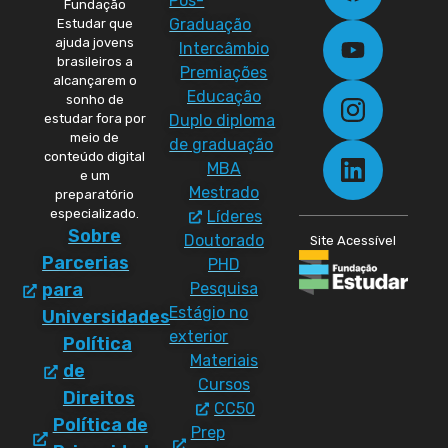
Pós-
Fundação
Graduação
Estudar que
ajuda jovens
Intercâmbio
brasileiros a
Premiações
alcançarem o
Educação
sonho de
Duplo diploma
estudar fora por
meio de
de graduação
conteúdo digital
MBA
e um
Mestrado
preparatório
especializado.
Líderes
Sobre
Doutorado
Site Acessível
Parcerias
PHD
Pesquisa
para
Estágio no
Universidades
exterior
Política
Materiais
de
Cursos
Direitos
CC50
Política de
Prep