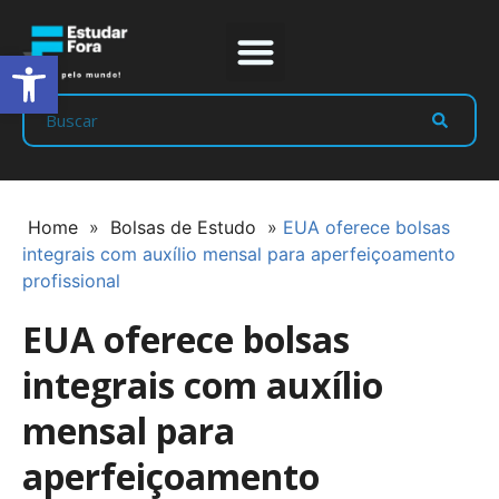
Abrir a barra de ferramentas
Prep Program
Líderes Estudar
Home
»
Bolsas de Estudo
»
EUA oferece bolsas
integrais com auxílio mensal para aperfeiçoamento
profissional
EUA oferece bolsas
integrais com auxílio
mensal para
aperfeiçoamento