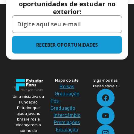
oportunidades de estudar no
exterior:
RECEBER OPORTUNIDADES
Mapa do site
Siga-nos nas
Bolsas
redes sociais:
Graduação
Uma iniciativa da
Pós-
Fundação
Graduação
Estudar que
ajuda jovens
Intercâmbio
brasileiros a
Premiações
alcançarem o
Educação
sonho de