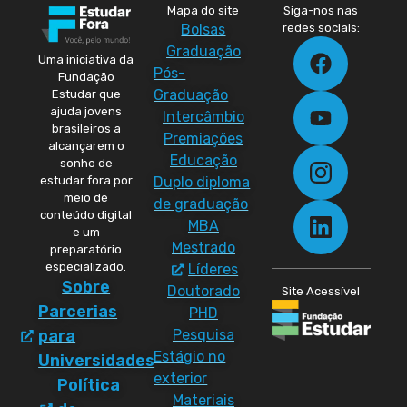
Mapa do site
Siga-nos nas
Bolsas
redes sociais:
Graduação
Uma iniciativa da
Pós-
Fundação
Graduação
Estudar que
ajuda jovens
Intercâmbio
brasileiros a
Premiações
alcançarem o
Educação
sonho de
Duplo diploma
estudar fora por
meio de
de graduação
conteúdo digital
MBA
e um
Mestrado
preparatório
especializado.
Líderes
Sobre
Doutorado
Site Acessível
Parcerias
PHD
Pesquisa
para
Estágio no
Universidades
exterior
Política
Materiais