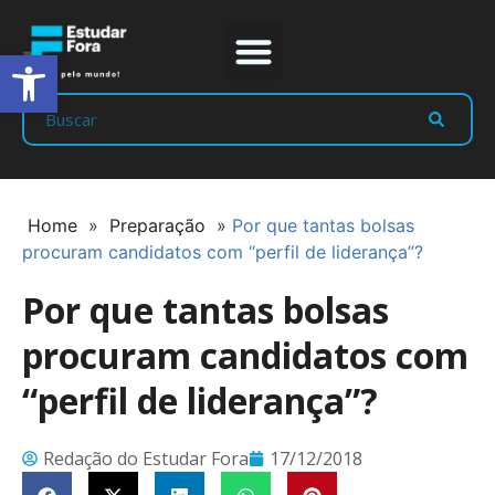
Abrir a barra de ferramentas
Prep Program
Líderes Estudar
Home
»
Preparação
»
Por que tantas bolsas
procuram candidatos com “perfil de liderança”?
Por que tantas bolsas
procuram candidatos com
“perfil de liderança”?
Redação do Estudar Fora
17/12/2018