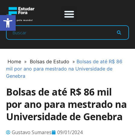
Abrir a barra de ferramentas
Prep Program
Líderes Estudar
Home
»
Bolsas de Estudo
»
Bolsas de até R$ 86
mil por ano para mestrado na Universidade de
Genebra
Bolsas de até R$ 86 mil
por ano para mestrado na
Universidade de Genebra
Gustavo Sumares
09/01/2024