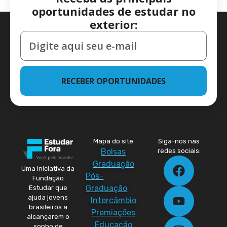
oportunidades de estudar no
exterior:
RECEBER OPORTUNIDADES
Mapa do site
Siga-nos nas
Bolsas
redes sociais:
Graduação
Uma iniciativa da
Pós-
Fundação
Graduação
Estudar que
ajuda jovens
Intercâmbio
brasileiros a
Premiações
alcançarem o
Educação
sonho de