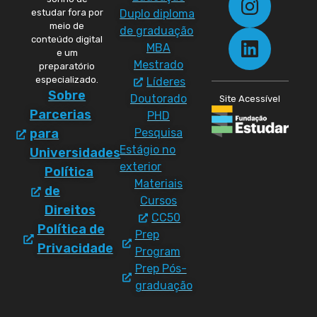
Duplo diploma
estudar fora por
meio de
de graduação
conteúdo digital
MBA
e um
Mestrado
preparatório
especializado.
Líderes
Sobre
Doutorado
Site Acessível
Parcerias
PHD
Pesquisa
para
Estágio no
Universidades
exterior
Política
Materiais
de
Cursos
Direitos
CC50
Política de
Prep
Privacidade
Program
Prep Pós-
graduação