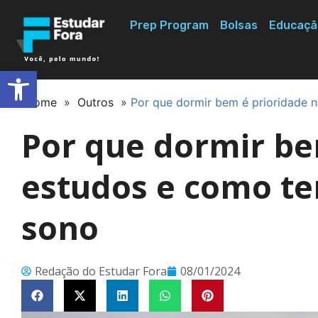
Prep Program
Bolsas
Educaçã
Abrir a barra de ferramentas
Home
»
Outros
»
Por que dormir bem é prioridade 
Por que dormir be
estudos e como te
sono
Redação do Estudar Fora
08/01/2024