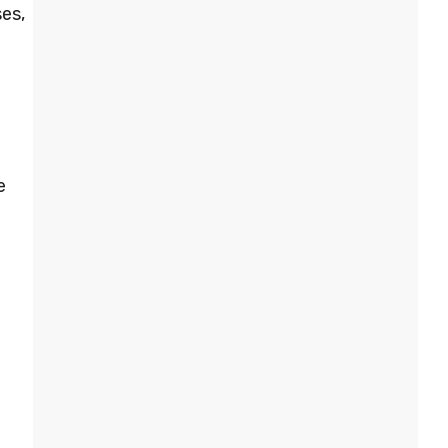
es,
e