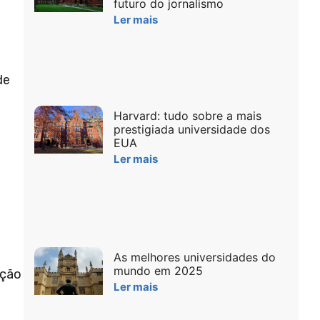
futuro do jornalismo
Ler mais
a
de
Harvard: tudo sobre a mais
prestigiada universidade dos
EUA
Ler mais
As melhores universidades do
mundo em 2025
ução
Ler mais