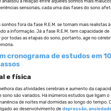
 analisou a relação entre aqueles sonhos mais malucos
periências sensoriais, cada uma das fases do sono afe
 sonhos fora da fase R.E.M. se tornam mais realistas à
do a informação. Já a fase R.E.M. tem capacidade de
r por todas as etapas do sono, portanto, age no céreb
emória.
um cronograma de estudos em 1
assos
l e física
melhora das atividades cerebrais e aumento da capaci
de sono são variados. Há inúmeros estudos que ligam o
anência de noites mal dormidas ao longo do tempo. 
á ligado ao desenvolvimento de
depressão
,
ansiedad