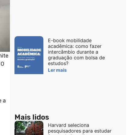
E-book mobilidade
acadêmica: como fazer
intercâmbio durante a
mite
graduação com bolsa de
estudos?
 O
Ler mais
e a
a
Mais lidos
Harvard seleciona
pesquisadores para estudar