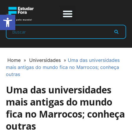
Abrir a barra de ferramentas
Prep Program
Líderes Estudar
Home
»
Universidades
»
Uma das universidades
mais antigas do mundo fica no Marrocos; conheça
outras
Uma das universidades
mais antigas do mundo
fica no Marrocos; conheça
outras