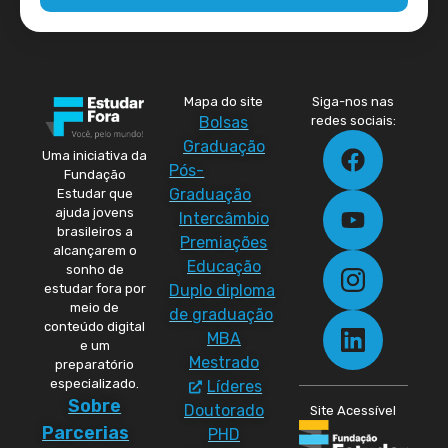
Mapa do site
Siga-nos nas
Bolsas
redes sociais:
Graduação
Uma iniciativa da
Pós-
Fundação
Graduação
Estudar que
ajuda jovens
Intercâmbio
brasileiros a
Premiações
alcançarem o
Educação
sonho de
Duplo diploma
estudar fora por
meio de
de graduação
conteúdo digital
MBA
e um
Mestrado
preparatório
especializado.
Líderes
Sobre
Doutorado
Site Acessível
Parcerias
PHD