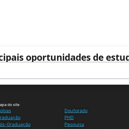
cipais oportunidades de estud
apa do site
olsas
Doutorado
raduação
PHD
ós-Graduação
Pesquisa