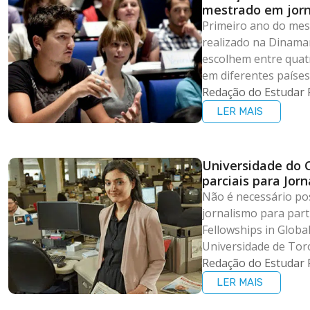
mestrado em jorn
Primeiro ano do mes
realizado na Dinama
escolhem entre quatr
em diferentes países
Redação do Estudar 
LER MAIS
Universidade do 
parciais para Jorn
Não é necessário po
jornalismo para par
Fellowships in Globa
Universidade de Toro
Redação do Estudar 
LER MAIS