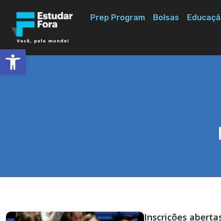
Prep Program
Bolsas
Educaçã
Abrir a barra de ferramentas
Inscrições aberta