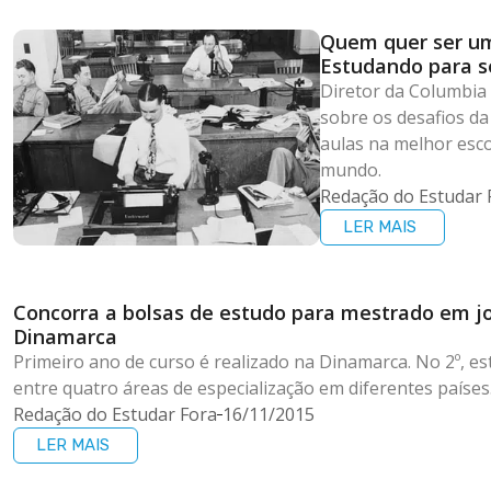
Quem quer ser um 
Estudando para se
futuro
Diretor da Columbia 
sobre os desafios da
aulas na melhor esco
mundo.
Redação do Estudar 
LER MAIS
Concorra a bolsas de estudo para mestrado em j
Dinamarca
Primeiro ano de curso é realizado na Dinamarca. No 2º, 
entre quatro áreas de especialização em diferentes países
Redação do Estudar Fora
16/11/2015
LER MAIS