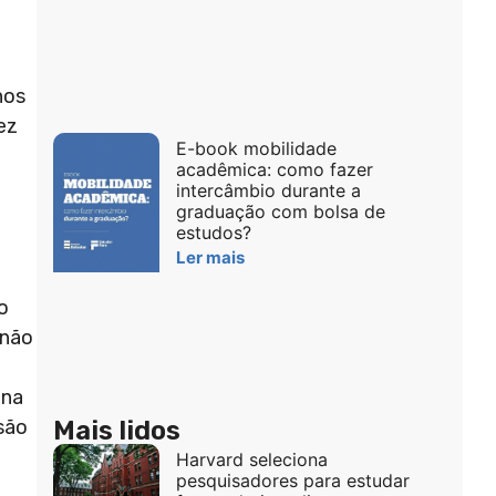
nos
ez
E-book mobilidade
acadêmica: como fazer
intercâmbio durante a
graduação com bolsa de
estudos?
Ler mais
o
 não
 na
Mais lidos
são
Harvard seleciona
pesquisadores para estudar