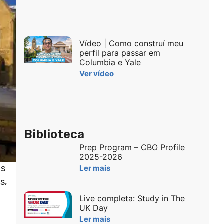
Vídeo | Como construí meu
perfil para passar em
Columbia e Yale
Ver vídeo
Biblioteca
Prep Program – CBO Profile
2025-2026
as
Ler mais
s,
Live completa: Study in The
UK Day
Ler mais