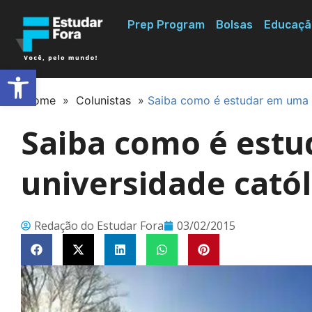
Prep Program
Bolsas
Educaçã
Abrir a barra de ferramentas
Home
»
Colunistas
»
Saiba como é estudar em uma u
Saiba como é est
universidade catól
Redação do Estudar Fora
03/02/2015