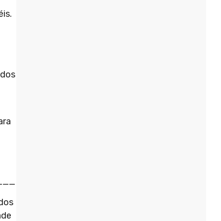
is.
 dos
ara
___
ados
ade