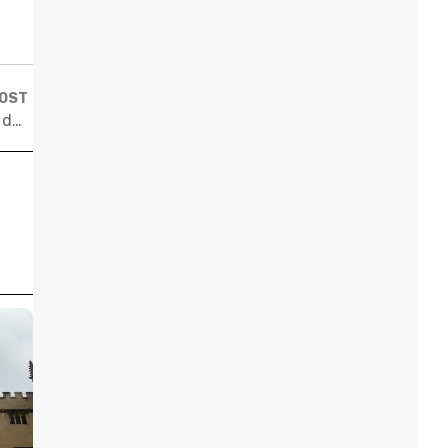
POST
Competição levará um brasileiro para estudar no Vale do Silício