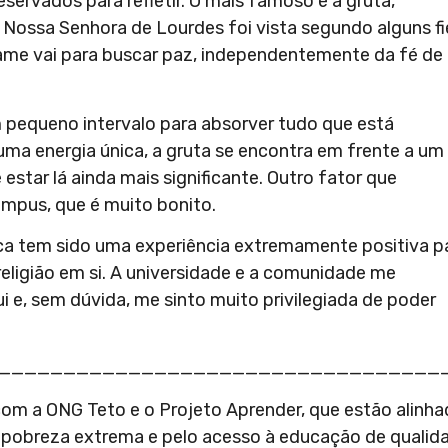
servados para refletir. O mais famoso é a gruta,
Nossa Senhora de Lourdes foi vista segundo alguns fié
ame vai para buscar paz, independentemente da fé de
m pequeno intervalo para absorver tudo que está
ma energia única, a gruta se encontra em frente a um
 estar lá ainda mais significante. Outro fator que
ampus, que é muito bonito.
ca tem sido uma experiência extremamente positiva p
religião em si. A universidade e a comunidade me
e, sem dúvida, me sinto muito privilegiada de poder
__________________________________
 com a ONG Teto e o Projeto Aprender, que estão alinh
a pobreza extrema e pelo acesso à educação de qualid