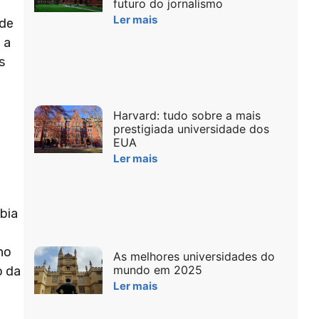
futuro do jornalismo
Ler mais
ade
 a
s
Harvard: tudo sobre a mais
prestigiada universidade dos
EUA
Ler mais
bia
no
As melhores universidades do
mundo em 2025
o da
Ler mais